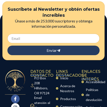
Suscríbete al Newsletter y obtén ofertas
increíbles
Únase a más de 253.000 suscriptores y obtenga
información personalizada.
Enviar
DATOS DE
LINKS
ENLACES
CONTACTO
DESTACADOS
DE
P.O Box
Inicio
INTERÉS
Accesibilidad
208
Acerca de
Hillsboro,
Políticas
Nosotros
OR 97124
de
Email
Productos
devolución
atención al
Compensación