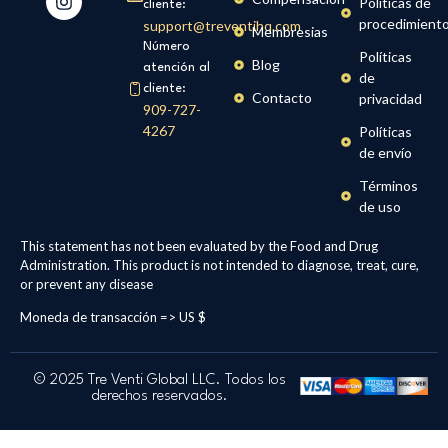
Políticas de
cliente:
procedimient
support@treventihq.com
Membresias
Número
Políticas
Blog
atención al
de
cliente:
Contacto
privacidad
909-727-
4267
Políticas
de envío
Términos
de uso
This statement has not been evaluated by the Food and Drug
Administration. This product is not intended to diagnose, treat, cure,
or prevent any disease
Moneda de transacción => US $
© 2025 Tre Venti Global LLC. Todos los
derechos reservados.