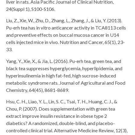
liver in rats. Asia Pacific Journal of Clinical Nutrition,
24(Suppl 1), S100-S106.
Liu, Z., Xie, W., Zhu, D., Zhang, L., Zhang, J., & Liu, Y. (2013).
Pu-erh tea has in vitro anticancer activity in TCA8113 cells
and preventive effects on buccal mucosa cancer in U14
cells injected mice in vivo. Nutrition and Cancer, 65(1), 23-
33.
Yang, Y., Xie, X., & Jia, L. (2016). Pu-erh tea, green tea, and
black tea suppresses hyperglycemia, hyperlipidemia, and
hyperinsulinemia in high fat-fed, high sucrose-induced
metabolic syndrome rats. Journal of Agricultural and Food
Chemistry, 64(45), 8681-8689.
Hsu, C. H., Liao, Y. L., Lin, S. C., Tsai, T. H., Huang, C. J., &
Chou, P. (2007). Does supplementation with green tea
extract improve insulin resistance in obese type 2
diabetics? A randomized, double-blind, and placebo-
controlled clinical trial. Alternative Medicine Review, 12(3),